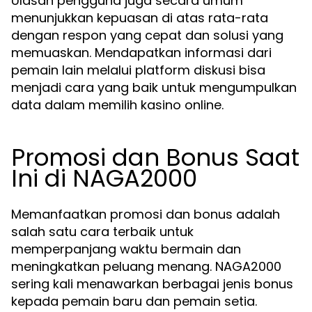
Ulasan pengguna juga secara umum
menunjukkan kepuasan di atas rata-rata
dengan respon yang cepat dan solusi yang
memuaskan. Mendapatkan informasi dari
pemain lain melalui platform diskusi bisa
menjadi cara yang baik untuk mengumpulkan
data dalam memilih kasino online.
Promosi dan Bonus Saat
Ini di NAGA2000
Memanfaatkan promosi dan bonus adalah
salah satu cara terbaik untuk
memperpanjang waktu bermain dan
meningkatkan peluang menang. NAGA2000
sering kali menawarkan berbagai jenis bonus
kepada pemain baru dan pemain setia.