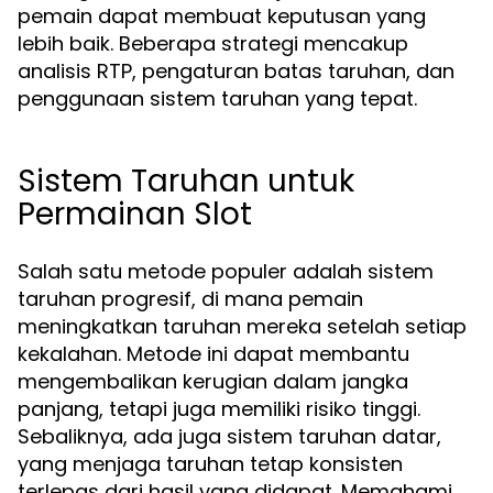
pemain dapat membuat keputusan yang
lebih baik. Beberapa strategi mencakup
analisis RTP, pengaturan batas taruhan, dan
penggunaan sistem taruhan yang tepat.
Sistem Taruhan untuk
Permainan Slot
Salah satu metode populer adalah sistem
taruhan progresif, di mana pemain
meningkatkan taruhan mereka setelah setiap
kekalahan. Metode ini dapat membantu
mengembalikan kerugian dalam jangka
panjang, tetapi juga memiliki risiko tinggi.
Sebaliknya, ada juga sistem taruhan datar,
yang menjaga taruhan tetap konsisten
terlepas dari hasil yang didapat. Memahami