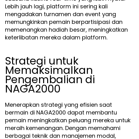
Lebih jauh lagi, platform ini sering kali
mengadakan turnamen dan event yang
memungkinkan pemain berpartisipasi dan
memenangkan hadiah besar, meningkatkan
keterlibatan mereka dalam platform.
Strategi untuk
Memaksimalkan
Pengembalian di
NAGA2000
Menerapkan strategi yang efisien saat
bermain di NAGA2000 dapat membantu
pemain meningkatkan peluang mereka untuk
meraih kemenangan. Dengan memahami
berbagai teknik dan manajemen modal,