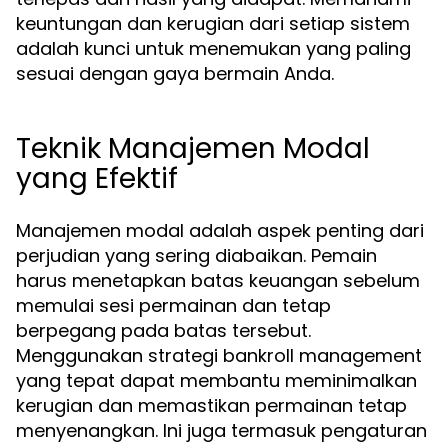
keuntungan dan kerugian dari setiap sistem
adalah kunci untuk menemukan yang paling
sesuai dengan gaya bermain Anda.
Teknik Manajemen Modal
yang Efektif
Manajemen modal adalah aspek penting dari
perjudian yang sering diabaikan. Pemain
harus menetapkan batas keuangan sebelum
memulai sesi permainan dan tetap
berpegang pada batas tersebut.
Menggunakan strategi bankroll management
yang tepat dapat membantu meminimalkan
kerugian dan memastikan permainan tetap
menyenangkan. Ini juga termasuk pengaturan