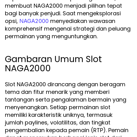
membuat NAGA2000 menjadi pilihan tepat
bagi banyak penjudi. Saat mengeksplorasi
opsi,
menyediakan wawasan
NAGA2000
komprehensif mengenai strategi dan peluang
permainan yang menguntungkan.
Gambaran Umum Slot
NAGA2000
Slot NAGA2000 dirancang dengan beragam
tema dan fitur menarik yang memberi
tantangan serta pengalaman bermain yang
menyenangkan. Setiap permainan slot
memiliki karakteristik uniknya, termasuk
jumlah paylines, volatilitas, dan tingkat
pengembalian kepada pemain (RTP). Pemain