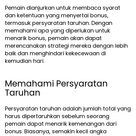
Pemain dianjurkan untuk membaca syarat
dan ketentuan yang menyertai bonus,
termasuk persyaratan taruhan. Dengan
memahami apa yang diperlukan untuk
menarik bonus, pemain akan dapat
merencanakan strategi mereka dengan lebih
baik dan menghindari kekecewaan di
kemudian hari.
Memahami Persyaratan
Taruhan
Persyaratan taruhan adalah jumlah total yang
harus dipertaruhkan sebelum seorang
pemain dapat menarik kemenangan dari
bonus. Biasanya, semakin kecil angka