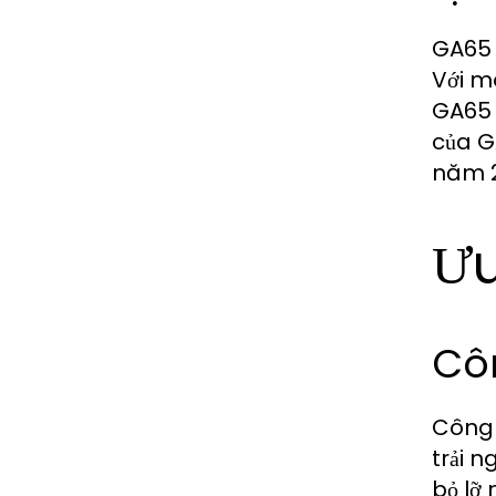
GA65 
Với m
GA65 
của G
năm 
Ưu
Cô
Công 
trải n
bỏ lỡ