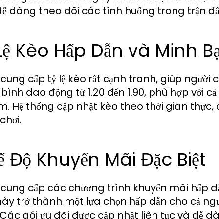
ễ dàng theo dõi các tình huống trong trận đấ
Lệ Kèo Hấp Dẫn và Minh B
ung cấp tỷ lệ kèo rất cạnh tranh, giúp người ch
 bình dao động từ 1.20 đến 1.90, phù hợp với c
m. Hệ thống cập nhật kèo theo thời gian thực
chơi.
 Độ Khuyến Mãi Đặc Biệt
cung cấp các chương trình khuyến mãi hấp dẫn
này trở thành một lựa chọn hấp dẫn cho cả ngư
Các gói ưu đãi được cập nhật liên tục và dễ d