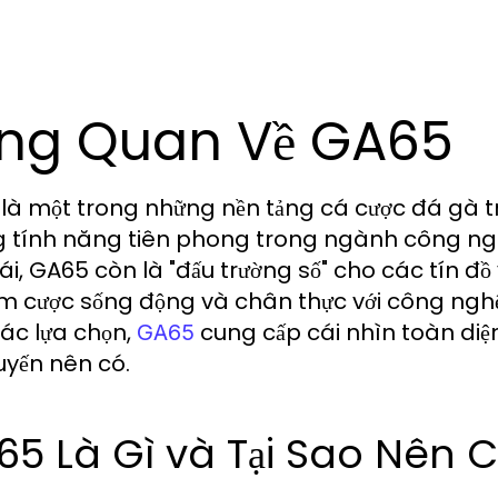
ng Quan Về GA65
là một trong những nền tảng cá cược đá gà trự
 tính năng tiên phong trong ngành công nghiệ
ái, GA65 còn là "đấu trường số" cho các tín đ
m cược sống động và chân thực với công nghệ 
ác lựa chọn,
cung cấp cái nhìn toàn diệ
GA65
tuyến nên có.
5 Là Gì và Tại Sao Nên 