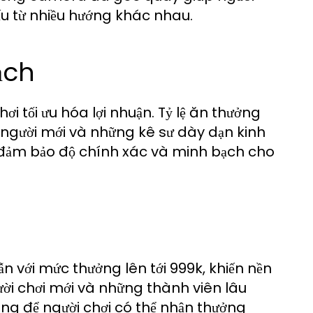
u từ nhiều hướng khác nhau.
ạch
ơi tối ưu hóa lợi nhuận. Tỷ lệ ăn thưởng
ả người mới và những kê sư dày dạn kinh
, đảm bảo độ chính xác và minh bạch cho
 với mức thưởng lên tới 999k, khiến nền
ời chơi mới và những thành viên lâu
àng để người chơi có thể nhận thưởng