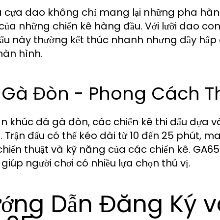
 cựa dao không chỉ mang lại những pha hàn
 của những chiến kê hàng đầu. Với lưỡi dao co
đấu này thường kết thúc nhanh nhưng đầy hấp 
màn hình.
 Gà Đòn - Phong Cách Th
n khúc đá gà đòn, các chiến kê thi đấu dựa và
. Trận đấu có thể kéo dài từ 10 đến 25 phút, m
chiến thuật và kỹ năng của các chiến kê. GA65 
giúp người chơi có nhiều lựa chọn thú vị.
ớng Dẫn Đăng Ký 