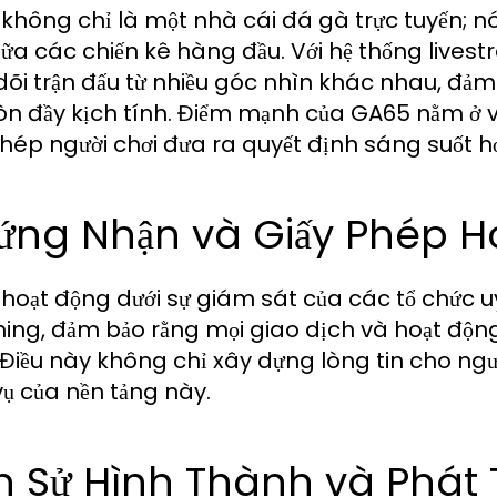
không chỉ là một nhà cái đá gà trực tuyến; nó 
iữa các chiến kê hàng đầu. Với hệ thống livest
õi trận đấu từ nhiều góc nhìn khác nhau, đảm b
n đầy kịch tính. Điểm mạnh của GA65 nằm ở vi
hép người chơi đưa ra quyết định sáng suốt h
ứng Nhận và Giấy Phép H
hoạt động dưới sự giám sát của các tổ chức
ng, đảm bảo rằng mọi giao dịch và hoạt động
 Điều này không chỉ xây dựng lòng tin cho ngườ
vụ của nền tảng này.
h Sử Hình Thành và Phát 